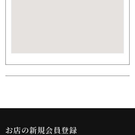
お店の新規会員登録