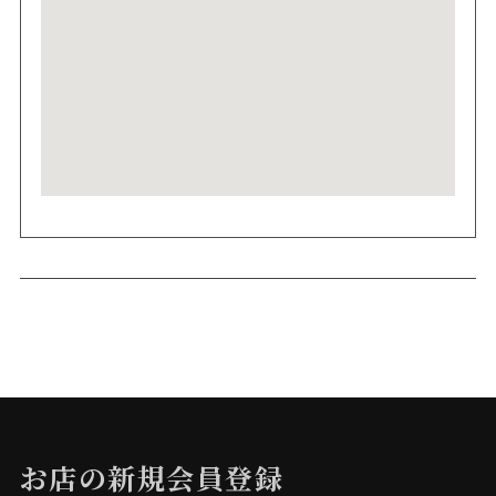
お店の新規会員登録