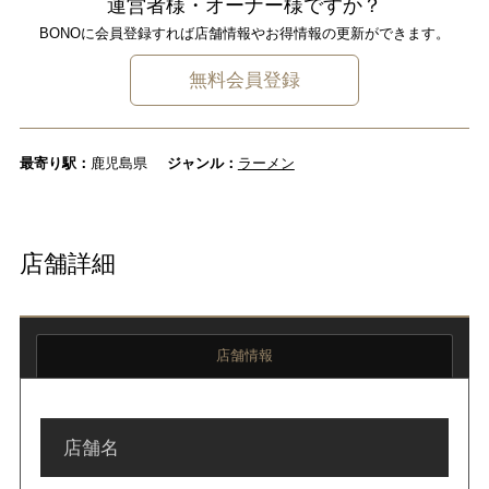
運営者様・オーナー様ですか？
BONOに会員登録すれば店舗情報やお得情報の更新ができます。
無料会員登録
最寄り駅：
鹿児島県
ジャンル：
ラーメン
店舗詳細
店舗情報
店舗名