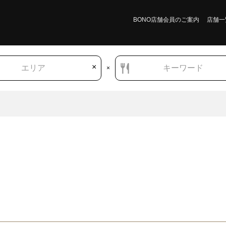
BONO店舗会員のご案内
店舗一
×
エリア
キーワード
×