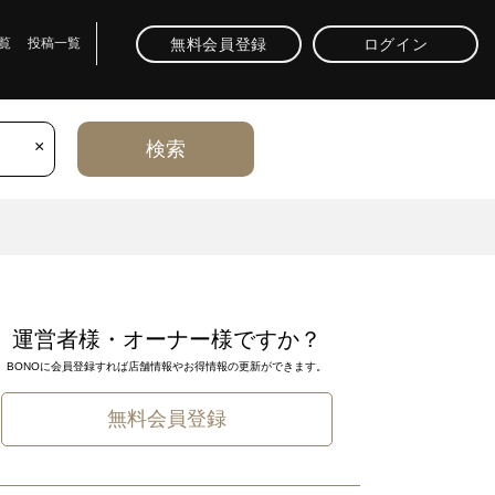
無料会員登録
ログイン
覧
投稿一覧
×
検索
運営者様・オーナー様ですか？
BONOに会員登録すれば店舗情報やお得情報の更新ができます。
無料会員登録