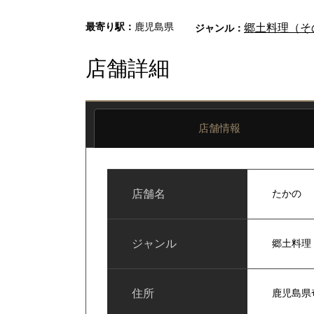
最寄り駅：
鹿児島県
郷土料理（そ
ジャンル：
店舗詳細
店舗情報
店舗名
たかの
ジャンル
郷土料理
住所
鹿児島県