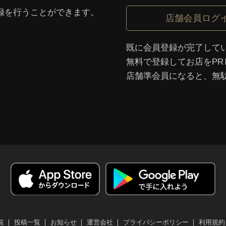
録を⾏うことができます。
店舗会員ログ
既に会員登録が完了して
無料で登録してお店をPR
店舗準会員になると、無
覧
投稿一覧
お知らせ
運営会社
プライバシーポリシー
利用規約