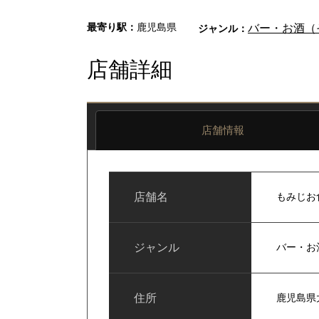
最寄り駅：
鹿児島県
バー・お酒（
ジャンル：
店舗詳細
店舗情報
店舗名
もみじお
ジャンル
バー・お
住所
鹿児島県大