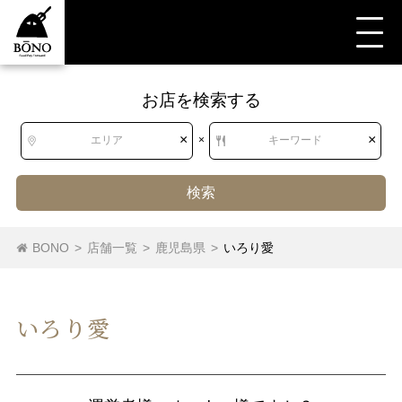
お店を検索する
×
×
エリア
×
キーワード
検索
BONO
>
店舗一覧
>
鹿児島県
>
いろり愛
いろり愛