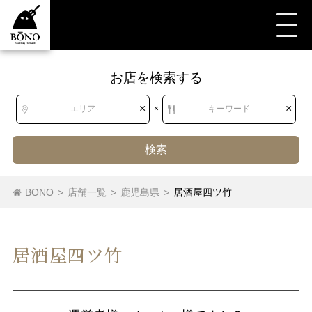
お店を検索する
×
×
エリア
×
キーワード
検索
BONO
>
店舗一覧
>
鹿児島県
>
居酒屋四ツ竹
居酒屋四ツ竹