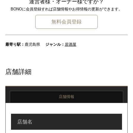
運営者様・オーナー様ですか？
BONOに会員登録すれば店舗情報やお得情報の更新ができます。
無料会員登録
最寄り駅：
鹿児島県
ジャンル：
居酒屋
店舗詳細
店舗情報
店舗名