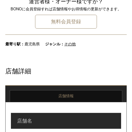
運営者様・オーナー様ですか？
BONOに会員登録すれば店舗情報やお得情報の更新ができます。
無料会員登録
最寄り駅：
鹿児島県
ジャンル：
その他
店舗詳細
店舗情報
店舗名