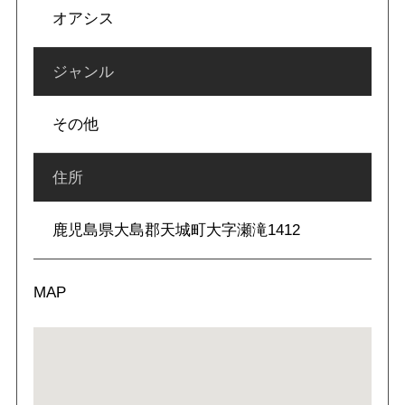
オアシス
ジャンル
その他
住所
鹿児島県大島郡天城町大字瀬滝1412
MAP