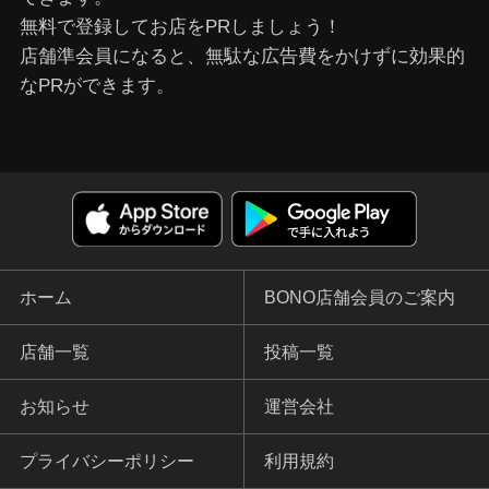
無料で登録してお店をPRしましょう！
店舗準会員になると、無駄な広告費をかけずに効果的
なPRができます。
ホーム
BONO店舗会員のご案内
店舗一覧
投稿一覧
お知らせ
運営会社
プライバシーポリシー
利用規約