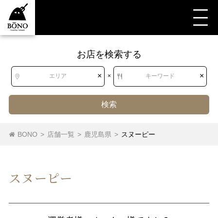
お店を検索する
×
×
エリア
×
キーワード
検索
BONO
>
店舗一覧
>
鹿児島県
>
スヌーピー
スヌーピー