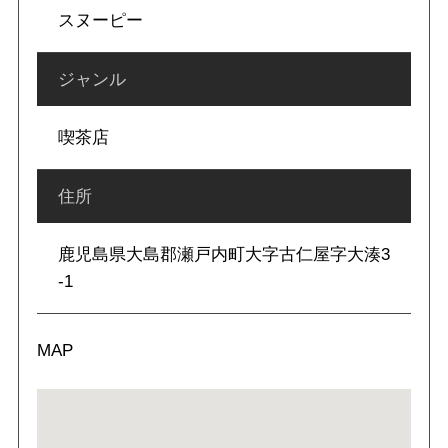
スヌーピー
ジャンル
喫茶店
住所
鹿児島県大島郡瀬戸内町大字古仁屋字大湊3
-1
MAP