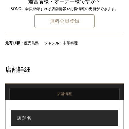
運営者様・オーナー様ですか？
BONOに会員登録すれば店舗情報やお得情報の更新ができます。
無料会員登録
最寄り駅：
鹿児島県
ジャンル：
中華料理
店舗詳細
店舗情報
店舗名