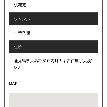
桃花苑
ジャンル
中華料理
住所
鹿児島県大島郡瀬戸内町大字古仁屋字大湊1
6-3
MAP