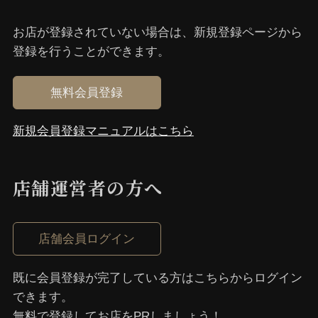
お店が登録されていない場合は、新規登録ページから
登録を⾏うことができます。
無料会員登録
新規会員登録マニュアルはこちら
店舗運営者の⽅へ
店舗会員ログイン
既に会員登録が完了している⽅はこちらからログイン
できます。
無料で登録してお店をPRしましょう！