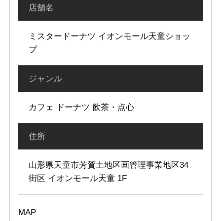
店舗名
ミスタードーナツ イオンモール天童ショッ
プ
ジャンル
カフェ ドーナツ 飲茶・点心
住所
山形県天童市芳賀土地区画管理事業地区34
街区 イオンモール天童 1F
MAP