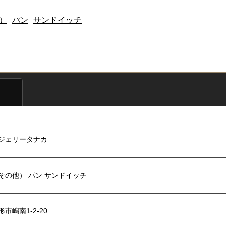
）
パン
サンドイッチ
ジェリータナカ
その他） パン サンドイッチ
市嶋南1-2-20