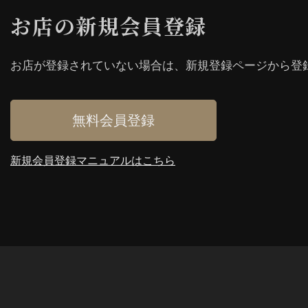
お店の新規会員登録
お店が登録されていない場合は、新規登録ページから登
無料会員登録
新規会員登録マニュアルはこちら