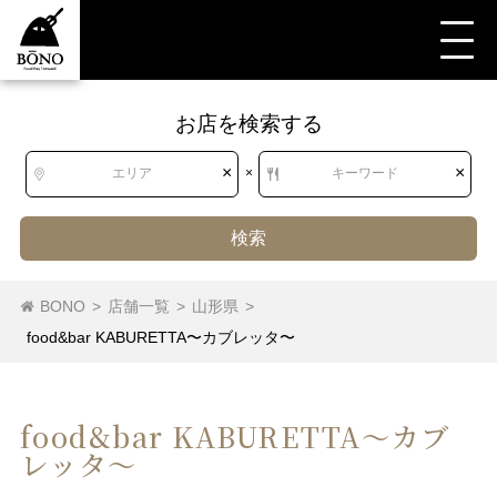
お店を検索する
×
×
エリア
×
キーワード
検索
BONO
>
店舗一覧
>
山形県
>
food&bar KABURETTA〜カブレッタ〜
food&bar KABURETTA〜カブ
レッタ〜