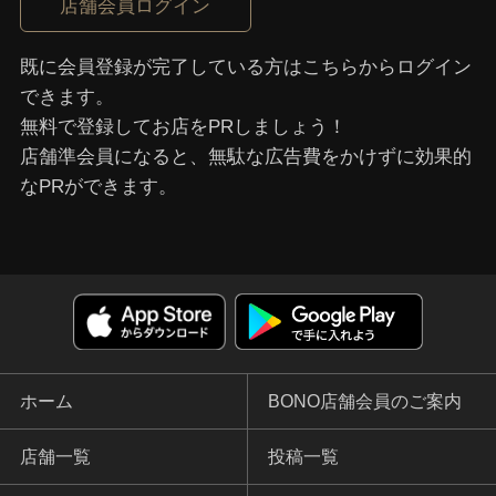
店舗会員ログイン
既に会員登録が完了している⽅はこちらからログイン
できます。
無料で登録してお店をPRしましょう！
店舗準会員になると、無駄な広告費をかけずに効果的
なPRができます。
ホーム
BONO店舗会員のご案内
店舗一覧
投稿一覧