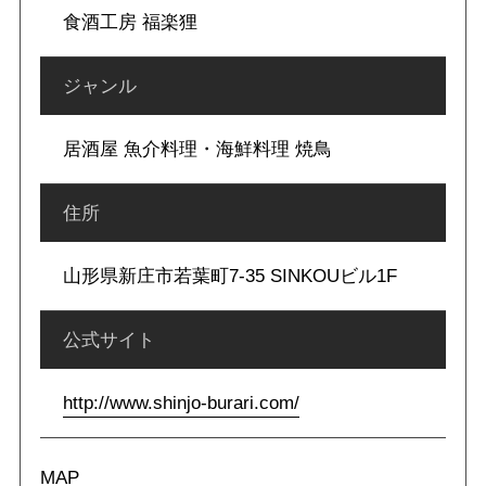
食酒工房 福楽狸
ジャンル
居酒屋 魚介料理・海鮮料理 焼鳥
住所
山形県新庄市若葉町7-35 SINKOUビル1F
公式サイト
http://www.shinjo-burari.com/
MAP