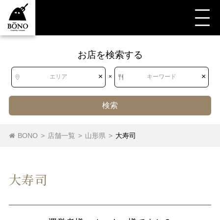
お店を検索する
×
×
エリア
×
キーワード
検索
BONO
>
店舗一覧
>
山形県
>
大寿司
大寿司