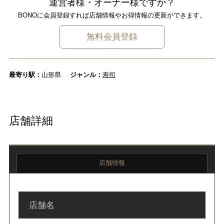
運営者様・オーナー様ですか？
BONOに会員登録すれば店舗情報やお得情報の更新ができます。
無料会員登録
最寄り駅：
山形県
ジャンル：
寿司
店舗詳細
店舗情報
店舗名