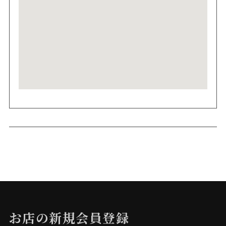
お店の新規会員登録