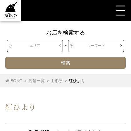
お店を検索する
×
×
エリア
×
キーワード
検索
BONO
>
店舗一覧
>
山形県
>
紅ひより
紅ひより