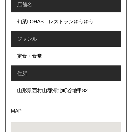
店舗名
旬菜LOHAS レストランゆうゆう
ジャンル
定食・食堂
住所
山形県西村山郡河北町谷地甲82
MAP