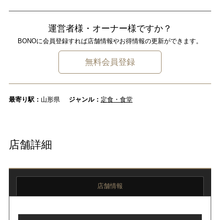
運営者様・オーナー様ですか？
BONOに会員登録すれば店舗情報やお得情報の更新ができます。
無料会員登録
最寄り駅：
山形県
ジャンル：
定食・食堂
店舗詳細
店舗情報