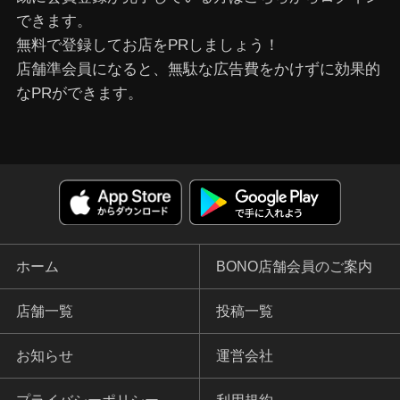
できます。
無料で登録してお店をPRしましょう！
店舗準会員になると、無駄な広告費をかけずに効果的
なPRができます。
ホーム
BONO店舗会員のご案内
店舗一覧
投稿一覧
お知らせ
運営会社