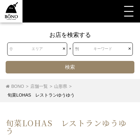
お店を検索する
×
×
エリア
×
キーワード
検索
BONO
>
店舗一覧
>
山形県
>
旬菜LOHAS レストランゆうゆう
旬菜LOHAS レストランゆうゆ
う