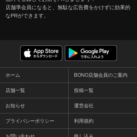
店舗準会員になると、無駄な広告費をかけずに効果的
なPRができます。
ホーム
BONO店舗会員のご案内
店舗一覧
投稿一覧
お知らせ
運営会社
プライバシーポリシー
利用規約
お問い合わせ
申し込み