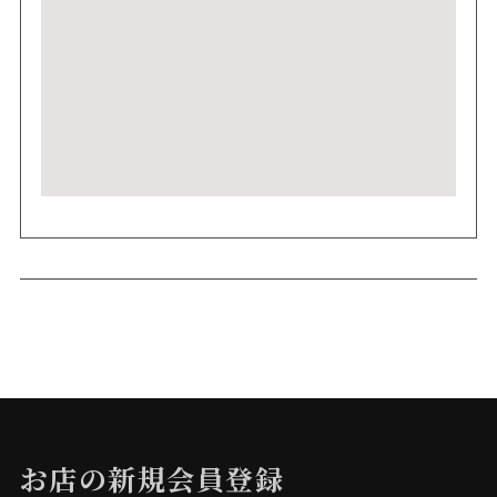
お店の新規会員登録