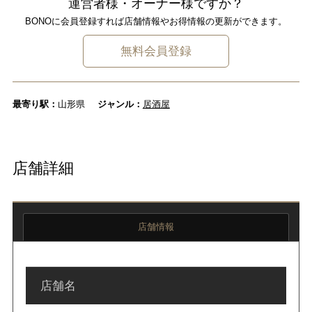
運営者様・オーナー様ですか？
BONOに会員登録すれば店舗情報やお得情報の更新ができます。
無料会員登録
最寄り駅：
山形県
ジャンル：
居酒屋
店舗詳細
店舗情報
店舗名