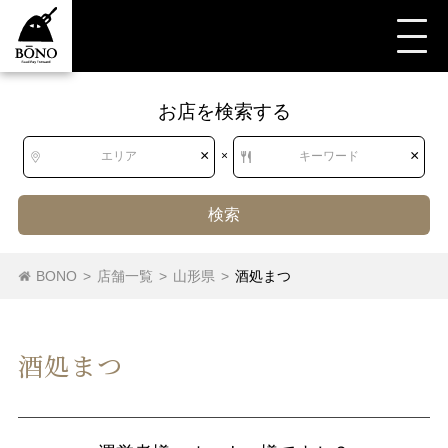
お店を検索する
×
×
エリア
×
キーワード
検索
BONO
>
店舗一覧
>
山形県
>
酒処まつ
酒処まつ