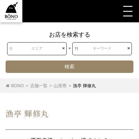
お店を検索する
×
×
エリア
×
キーワード
検索
BONO
>
店舗一覧
>
山形県
>
漁亭 輝修丸
漁亭 輝修丸