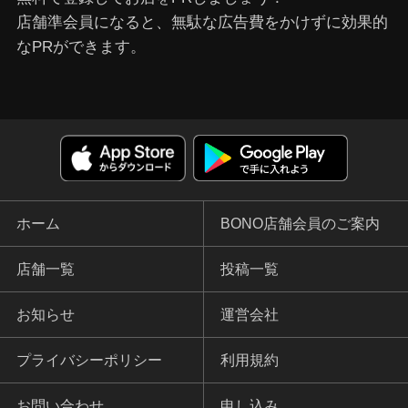
店舗準会員になると、無駄な広告費をかけずに効果的
なPRができます。
ホーム
BONO店舗会員のご案内
店舗一覧
投稿一覧
お知らせ
運営会社
プライバシーポリシー
利用規約
お問い合わせ
申し込み