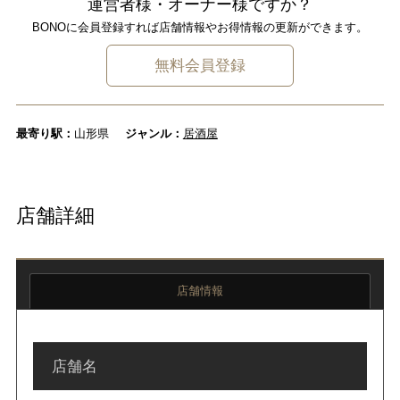
運営者様・オーナー様ですか？
BONOに会員登録すれば店舗情報やお得情報の更新ができます。
無料会員登録
最寄り駅：
山形県
ジャンル：
居酒屋
店舗詳細
店舗情報
店舗名