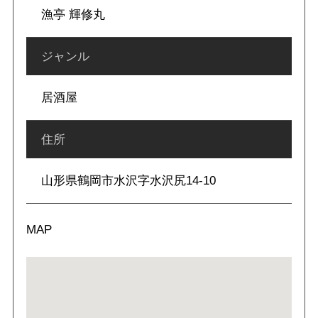
漁亭 輝修丸
ジャンル
居酒屋
住所
山形県鶴岡市水沢字水沢尻14-10
MAP