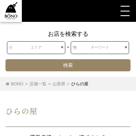
お店を検索する
×
×
エリア
×
キーワード
検索
BONO
>
店舗一覧
>
山形県
>
ひらの屋
ひらの屋