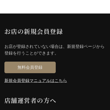
お店の新規会員登録
お店が登録されていない場合は、新規登録ページから
登録を⾏うことができます。
無料会員登録
新規会員登録マニュアルはこちら
店舗運営者の⽅へ