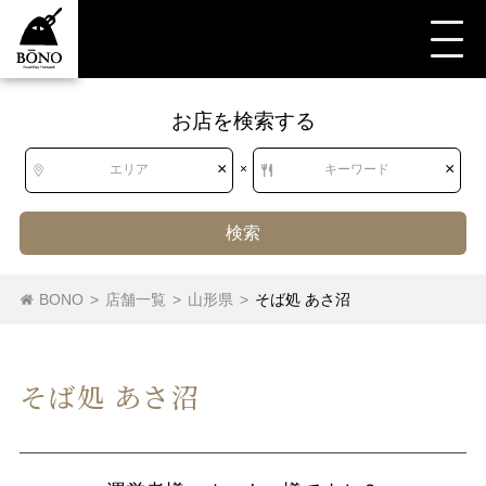
お店を検索する
×
×
エリア
×
キーワード
検索
BONO
>
店舗一覧
>
山形県
>
そば処 あさ沼
そば処 あさ沼