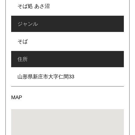
そば処 あさ沼
ジャンル
そば
住所
山形県新庄市大字仁間33
MAP