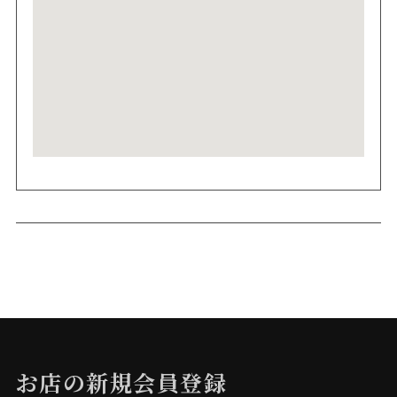
お店の新規会員登録