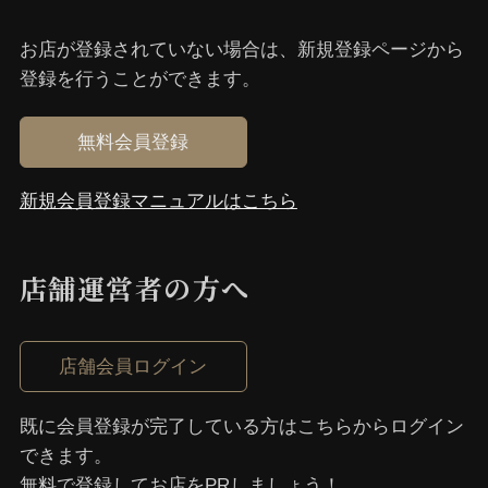
お店が登録されていない場合は、新規登録ページから
登録を⾏うことができます。
無料会員登録
新規会員登録マニュアルはこちら
店舗運営者の⽅へ
店舗会員ログイン
既に会員登録が完了している⽅はこちらからログイン
できます。
無料で登録してお店をPRしましょう！