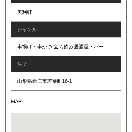
美利軒
ジャンル
串揚げ・串かつ 立ち飲み居酒屋・バー
住所
山形県新庄市若葉町16-1
MAP