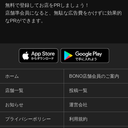
無料で登録してお店をPRしましょう！
店舗準会員になると、無駄な広告費をかけずに効果的
なPRができます。
ホーム
BONO店舗会員のご案内
店舗一覧
投稿一覧
お知らせ
運営会社
プライバシーポリシー
利用規約