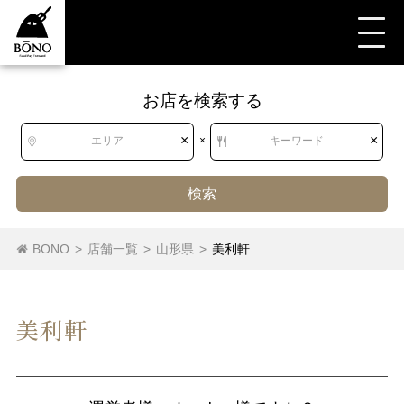
お店を検索する
×
×
エリア
×
キーワード
検索
BONO
>
店舗一覧
>
山形県
>
美利軒
美利軒