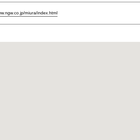
ww.ngw.co.jp/miura/index.html