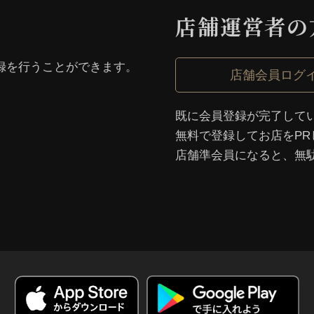
店舗運営者の
録を⾏うことができます。
店舗会員ログ
既に会員登録が完了して
無料で登録してお店をPR
店舗準会員になると、無