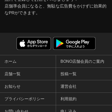
店舗準会員になると、無駄な広告費をかけずに効果的
なPRができます。
ホーム
BONO店舗会員のご案内
店舗一覧
投稿一覧
お知らせ
運営会社
プライバシーポリシー
利用規約
お問い合わせ
申し込み