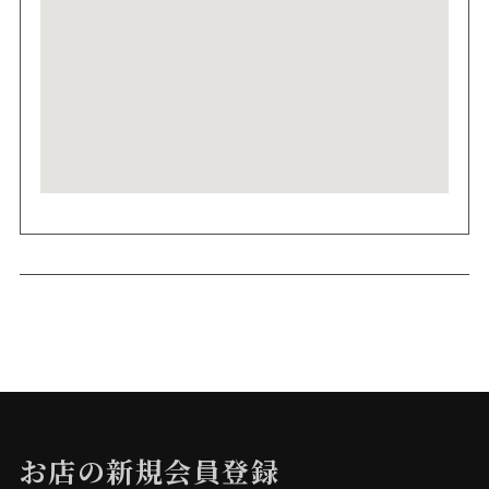
お店の新規会員登録