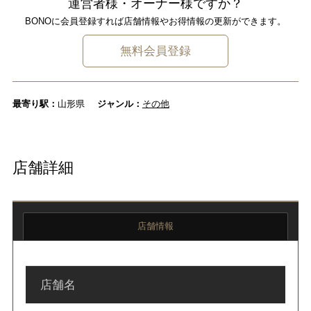
運営者様・オーナー様ですか？
BONOに会員登録すれば店舗情報やお得情報の更新ができます。
無料会員登録
最寄り駅：
山形県
ジャンル：
その他
店舗詳細
店舗情報
店舗名