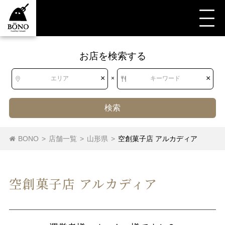
お店を検索する
×
×
エリア
×
キーワード
検索
BONO
>
店舗一覧
>
山形県
>
空創菓子店 アルカディア
空創菓子店 アルカディア