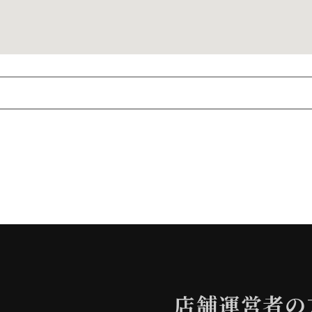
店舗運営者の