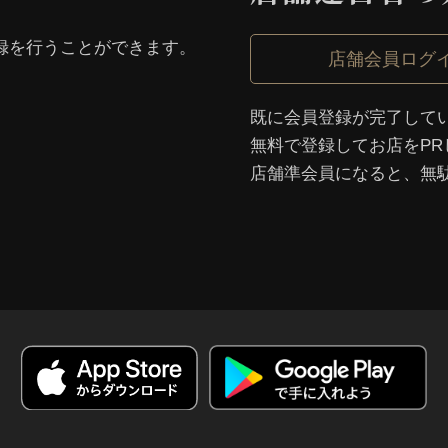
録を⾏うことができます。
店舗会員ログ
既に会員登録が完了して
無料で登録してお店をPR
店舗準会員になると、無