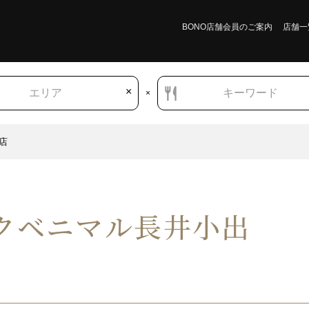
BONO店舗会員のご案内
店舗一
×
エリア
キーワード
×
店
クベニマル長井小出