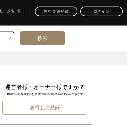
無料会員登録
ログイン
覧
投稿一覧
×
検索
運営者様・オーナー様ですか？
BONOに会員登録すれば店舗情報やお得情報の更新ができます。
無料会員登録