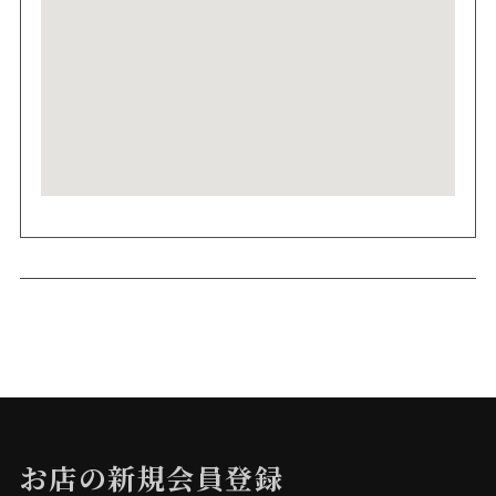
お店の新規会員登録