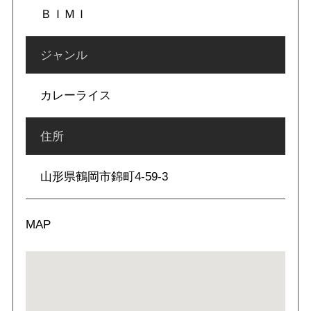
ＢＩＭＩ
ジャンル
カレーライス
住所
山形県鶴岡市錦町4-59-3
MAP