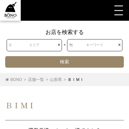
お店を検索する
×
×
エリア
×
キーワード
検索
BONO
>
店舗一覧
>
山形県
>
ＢＩＭＩ
ＢＩＭＩ