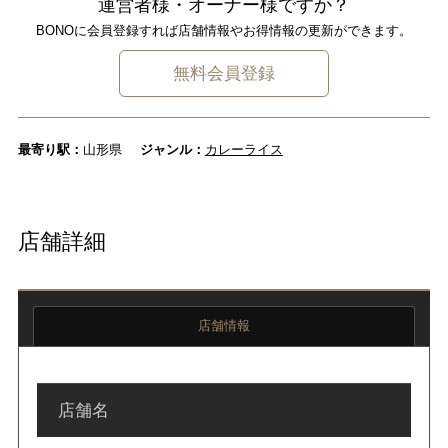
運営者様・オーナー様ですか？
BONOに会員登録すれば店舗情報やお得情報の更新ができます。
無料会員登録
最寄り駅：
山形県
ジャンル：
カレーライス
店舗詳細
店舗情報
店舗名