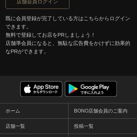
店舗会員ログイン
既に会員登録が完了している⽅はこちらからログイン
できます。
無料で登録してお店をPRしましょう！
店舗準会員になると、無駄な広告費をかけずに効果的
なPRができます。
ホーム
BONO店舗会員のご案内
店舗一覧
投稿一覧