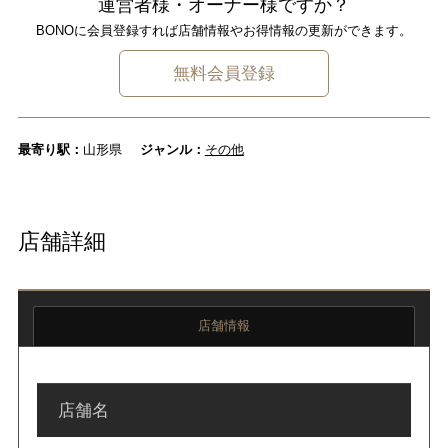
運営者様・オーナー様ですか？
BONOに会員登録すれば店舗情報やお得情報の更新ができます。
無料会員登録
最寄り駅：
山形県
ジャンル：
その他
店舗詳細
店舗情報
店舗名