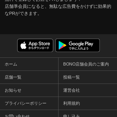
店舗準会員になると、無駄な広告費をかけずに効果的
なPRができます。
ホーム
BONO店舗会員のご案内
店舗一覧
投稿一覧
お知らせ
運営会社
プライバシーポリシー
利用規約
お問い合わせ
申し込み