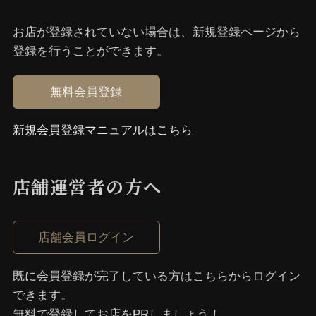
お店が登録されていない場合は、新規登録ページから
登録を⾏うことができます。
無料会員登録
新規会員登録マニュアルはこちら
店舗運営者の⽅へ
店舗会員ログイン
既に会員登録が完了している⽅はこちらからログイン
できます。
無料で登録してお店をPRしましょう！