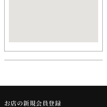
お店の新規会員登録