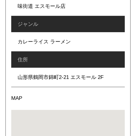
味街道 エスモール店
ジャンル
カレーライス ラーメン
住所
山形県鶴岡市錦町2-21 エスモール 2F
MAP