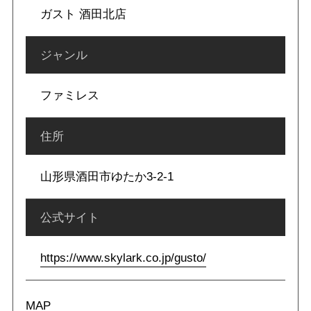
ガスト 酒田北店
ジャンル
ファミレス
住所
山形県酒田市ゆたか3-2-1
公式サイト
https://www.skylark.co.jp/gusto/
MAP