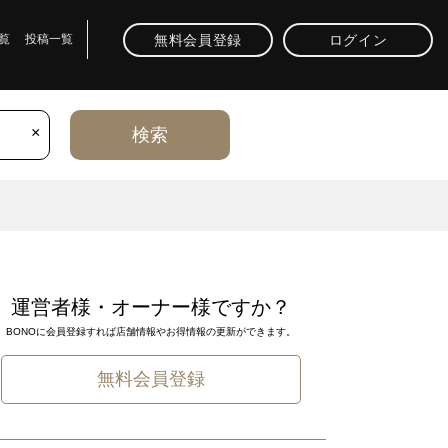
無料会員登録
ログイン
覧
投稿一覧
×
検索
運営者様・オーナー様ですか？
BONOに会員登録すれば店舗情報やお得情報の更新ができます。
無料会員登録