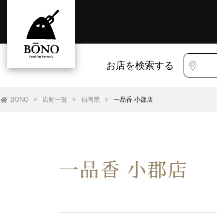
お店を検索する
BONO
>
店舗一覧
>
福岡県
>
一品香 小郡店
一品香 小郡店