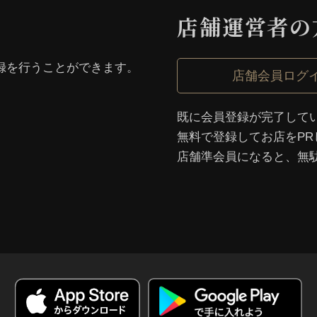
店舗運営者の
録を⾏うことができます。
店舗会員ログ
既に会員登録が完了して
無料で登録してお店をPR
店舗準会員になると、無