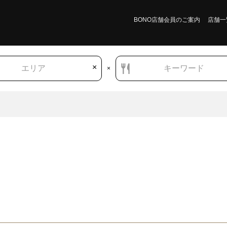
BONO店舗会員のご案内
店舗一
×
エリア
キーワード
×