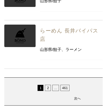
山形県/餃子
らーめん 長井バイパス
店
山形県/餃子、ラーメン
1
2
…
461
次へ