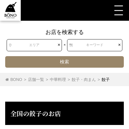
お店を検索する
すべて
中華料理
餃子・肉まん
餃子
北海道
北海道
×
×
エリア
×
キーワード
東北
青森県
岩手県
宮城県
秋田県
検索
山形県
福島県
餃子
肉まん・中華まん
BONO
>
店舗一覧
>
中華料理
>
餃子・肉まん
>
餃子
関東
茨城県
栃木県
群馬県
埼玉県
千葉県
東京都
神奈川県
全国の餃子のお店
中部
新潟県
富山県
石川県
福井県
山梨県
長野県
岐阜県
静岡県