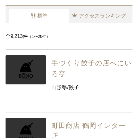
愛知県
標準
アクセスランキング
近畿
三重県
滋賀県
京都
大阪府
全9,213件
（1〜20件）
兵庫県
奈良県
和歌山県
中国
鳥取県
島根県
岡山県
広島県
手づくり餃子の店べにい
山口県
ろ亭
四国
徳島県
香川県
愛媛県
高知県
山形県/餃子
九州・沖縄
福岡県
佐賀県
長崎県
熊本県
大分県
宮崎県
鹿児島県
町田商店 鶴岡インター
沖縄県
店