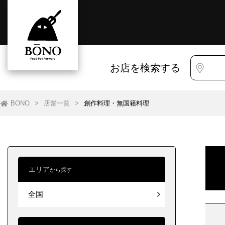
お店を検索する
BONO
>
店舗一覧
>
創作料理・無国籍料理
エリア
から探す
すべて
北海道
全国
東北