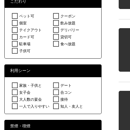
こだわり
ペット可
クーポン
個室
飲み放題
テイクアウト
デリバリー
カード可
貸切可
駐車場
食べ放題
子供可
利用シーン
家族・子供と
デート
女子会
合コン
大人数の宴会
接待
一人で入りやすい
知人・友人と
禁煙・喫煙