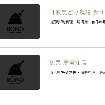
丹波黒どり農場 新
山形県/鳥料理、居酒屋、創作料
魚民 寒河江店
山形県/魚介料理・海鮮料理、居