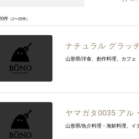
茨城県
栃木県
群馬県
埼玉県
千葉県
東京
理
イノベーティブ・フュージョン
無国籍料理
新潟県
富山県
石川県
福井県
山梨県
長野
20件
（1〜20件）
静岡県
愛知県
三重県
滋賀県
京都
大阪府
兵庫県
奈良県
ナチュラル グラッチ
鳥取県
島根県
岡山県
広島県
山口県
山形県/洋食、創作料理、カフェ
徳島県
香川県
愛媛県
高知県
沖縄
福岡県
佐賀県
長崎県
熊本県
大分県
宮崎
沖縄県
ヤマガタ0035 ア
山形県/魚介料理・海鮮料理、イ