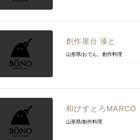
創作屋台 湊と
山形県/おでん、創作料理
和びすとろMARCO
山形県/創作料理