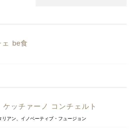
都
神奈川県
県
岐阜県
和歌山県
ェ be食
県
鹿児島県
ル・ケッチァーノ コンチェルト
タリアン、イノベーティブ・フュージョン