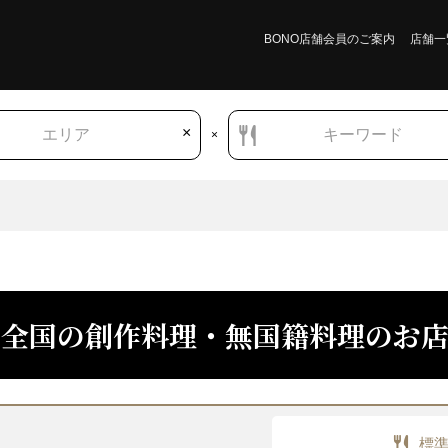
BONO店舗会員のご案内
店舗一
×
エリア
キーワード
×
全国の創作料理・無国籍料理のお
創作料理・無国籍料理
北海道
青森県
岩手県
宮城県
秋田県
山形県
福島
標