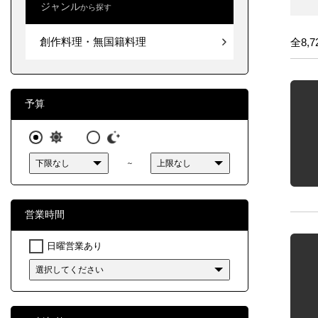
ジャンル
関東
から探す
創作料
中部
創作料理・無国籍料理
全8,7
近畿
予算
中国
四国
～
九州・
営業時間
日曜営業あり