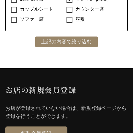
カップルシート
カウンター席
汁なしラーメン
ソファー席
座敷
油そば
台湾まぜそば
汁なし担々麺
ビアバー
ビアバー
つけ麺
お店の新規会員登録
つけ麺
お店が登録されていない場合は、新規登録ページから
登録を⾏うことができます。
スポーツバー
スポーツバー