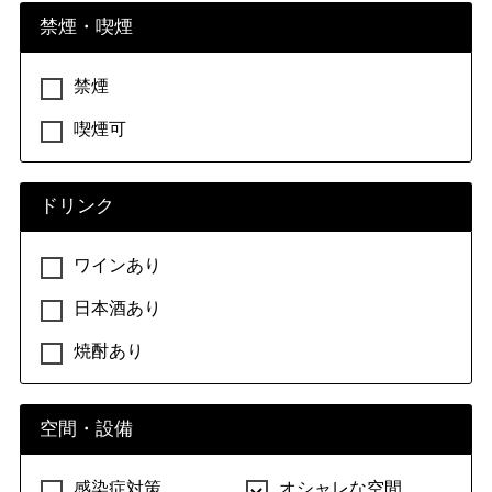
レストラン（その他）
定食・食堂
自然食・薬膳
禁煙・喫煙
弁当・おにぎり
禁煙
喫煙可
ワインバー
ワインバー
ドリンク
ワインあり
ラーメン
日本酒あり
ラーメン
焼酎あり
ビアガーデン
空間・設備
ビアガーデン
感染症対策
オシャレな空間