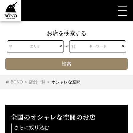
お店を検索する
北海道
北海道
アジア・エスニック
×
×
エリア
×
キーワード
西アジア料理
中南米料理
アフリカ料理
東北
青森県
岩手県
宮城県
秋田県
検索
山形県
福島県
アジア・エスニック料理（その他）
韓国料理
BONO
>
店舗一覧
>
オシャレな空間
東南アジア料理
南アジア料理
関東
茨城県
栃木県
群馬県
埼玉県
千葉県
東京都
神奈川県
日本茶専門店
全国のオシャレな空間のお店
中部
新潟県
富山県
石川県
福井県
日本茶専門店
さらに絞り込む
山梨県
長野県
岐阜県
静岡県