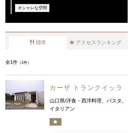
カレー
愛知県
オシャレな空間
タイカレー
スープカレー
カレー（その他）
近畿
三重県
滋賀県
京都
大阪府
カレーライス
欧風カレー
インドカレー
兵庫県
奈良県
和歌山県
標準
アクセスランキング
中国
鳥取県
島根県
岡山県
広島県
カフェ・喫茶（その他）
全1件
（1件）
山口県
カフェ・喫茶（その他）
四国
徳島県
香川県
愛媛県
高知県
カーザ トランクイッラ
焼肉・ホルモン
九州・沖縄
福岡県
佐賀県
長崎県
熊本県
山口県/洋食・西洋料理、パスタ、
焼肉・ホルモン
ジンギスカン
イタリアン
大分県
宮崎県
鹿児島県
沖縄県
パン・サンドイッチ