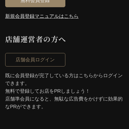
無料会員登録
新規会員登録マニュアルはこちら
カフェ
カフェ
店舗運営者の⽅へ
バー・お酒（その他）
店舗会員ログイン
日本酒バー・焼酎バー
バー・お酒（その他）
既に会員登録が完了している⽅はこちらからログイン
できます。
喫茶店
無料で登録してお店をPRしましょう！
店舗準会員になると、無駄な広告費をかけずに効果的
喫茶店
なPRができます。
旅館