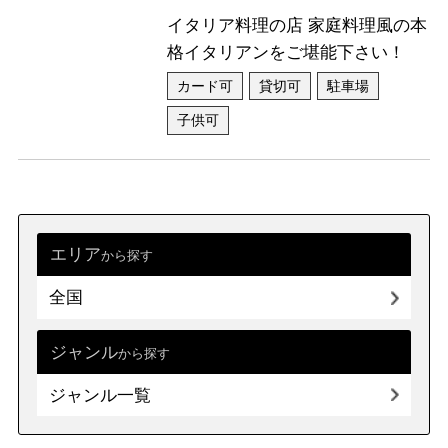
イタリア料理の店 家庭料理風の本
パン・サンドイッチ（その他）
パン
格イタリアンをご堪能下さい！
サンドイッチ
ベーグル
カード可
貸切可
駐車場
子供可
鍋
水炊き
ちりとり鍋・てっちゃん鍋
中国鍋・火鍋
韓国鍋
タイスキ
鍋（その他）
ちゃんこ鍋
エリア
から探す
うどんすき
もつ鍋
全国
スイーツ
ジャンル
から探す
ジャンル一覧
スイーツ（その他）
洋菓子
和菓子・甘味処
中華菓子