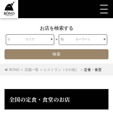
お店を検索する
すべて
レストラン（その他）
定食・食堂
北海道
北海道
×
×
エリア
×
キーワード
東北
青森県
岩手県
宮城県
秋田県
検索
山形県
福島県
定食・食堂
学生食堂
社員食堂
BONO
>
店舗一覧
>
レストラン（その他）
>
定食・食堂
関東
茨城県
栃木県
群馬県
埼玉県
千葉県
東京都
神奈川県
全国の定食・食堂のお店
中部
新潟県
富山県
石川県
福井県
山梨県
長野県
岐阜県
静岡県