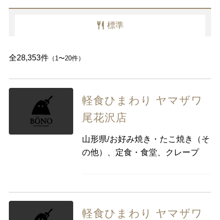
愛知県
標準
近畿
三重県
滋賀県
京都
大阪府
全28,353件
（1〜20件）
兵庫県
奈良県
和歌山県
中国
鳥取県
島根県
岡山県
広島県
軽食ひまわり ヤマザワ
山口県
尾花沢店
四国
徳島県
香川県
愛媛県
高知県
山形県/お好み焼き・たこ焼き（そ
の他）、定食・食堂、クレープ
九州・沖縄
福岡県
佐賀県
長崎県
熊本県
大分県
宮崎県
鹿児島県
沖縄県
軽食ひまわり ヤマザワ