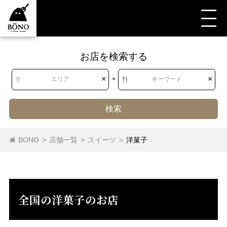
お店を検索する
すべて
スイーツ
洋菓子
北海道
北海道
×
×
エリア
×
キーワード
東北
青森県
岩手県
宮城県
秋田県
検索
山形県
福島県
ケーキ
チョコレート
マカロン
バームクーヘン
BONO
>
店舗一覧
>
スイーツ
>
洋菓子
関東
茨城県
栃木県
群馬県
埼玉県
洋菓子（その他）
千葉県
東京都
神奈川県
全国の洋菓子のお店
中部
新潟県
富山県
石川県
福井県
山梨県
長野県
岐阜県
静岡県