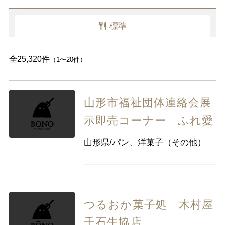
愛知県
標準
近畿
三重県
滋賀県
京都
大阪府
全25,320件
（1〜20件）
兵庫県
奈良県
和歌山県
中国
鳥取県
島根県
岡山県
広島県
山形市福祉団体連絡会展
山口県
示即売コーナー ふれ愛
四国
徳島県
香川県
愛媛県
高知県
山形県/パン、洋菓子（その他）
九州・沖縄
福岡県
佐賀県
長崎県
熊本県
大分県
宮崎県
鹿児島県
つるおか菓子処 木村屋
沖縄県
千石生協店