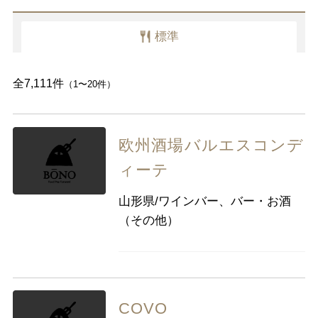
愛知県
標準
近畿
三重県
滋賀県
京都
大阪府
全7,111件
（1〜20件）
兵庫県
奈良県
和歌山県
中国
鳥取県
島根県
岡山県
広島県
欧州酒場バルエスコンデ
山口県
ィーテ
四国
徳島県
香川県
愛媛県
高知県
山形県/ワインバー、バー・お酒
（その他）
九州・沖縄
福岡県
佐賀県
長崎県
熊本県
大分県
宮崎県
鹿児島県
沖縄県
COVO