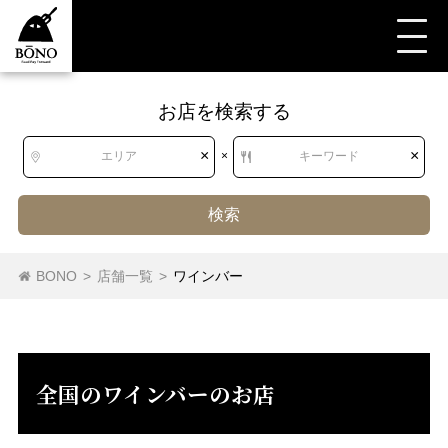
お店を検索する
すべて
ワインバー
北海道
北海道
×
×
エリア
×
キーワード
東北
青森県
岩手県
宮城県
秋田県
検索
山形県
福島県
ワインバー
BONO
>
店舗一覧
>
ワインバー
関東
茨城県
栃木県
群馬県
埼玉県
千葉県
東京都
神奈川県
全国のワインバーのお店
中部
新潟県
富山県
石川県
福井県
山梨県
長野県
岐阜県
静岡県