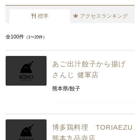
千葉県
東京都
神奈川県
標準
アクセスランキング
中部
新潟県
富山県
石川県
福井県
山梨県
長野県
岐阜県
静岡県
全100件
（1〜20件）
愛知県
あご出汁餃子から揚げ
近畿
三重県
滋賀県
京都
大阪府
さんじ 健軍店
兵庫県
奈良県
和歌山県
熊本県/餃子
中国
鳥取県
島根県
岡山県
広島県
山口県
博多鶏料理 TORIAEZU
四国
徳島県
香川県
愛媛県
高知県
熊本九品寺店