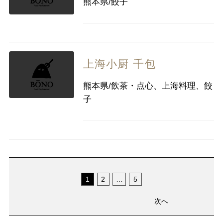
熊本県/餃子
上海小厨 千包
熊本県/飲茶・点心、上海料理、餃
子
1
2
…
5
次へ