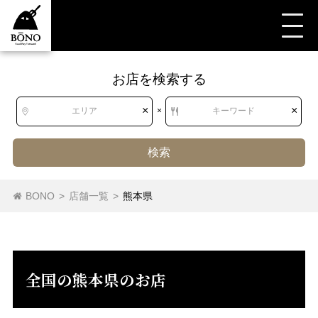
お店を検索する
すべて
すべて
熊本県
中華料理
餃子・肉まん
餃子
×
×
エリア
×
キーワード
検索
北海道
北海道
餃子
肉まん・中華まん
BONO
>
店舗一覧
>
熊本県
東北
青森県
岩手県
宮城県
秋田県
山形県
福島県
全国の熊本県のお店
関東
茨城県
栃木県
群馬県
埼玉県