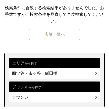
原宿・表参道・青山
板橋・東武沿線
検索条件に合致する検索結果がありませんでした。
お
手数ですが、検索条件を⾒直して再度検索してくださ
六本木・麻布・広尾
大塚・巣鴨・駒込・赤羽
い。
赤坂・永田町・溜池
千住・綾瀬・葛飾
店舗一覧へ
四ツ谷・市ヶ谷・飯田橋
小金井・国分寺・国立
秋葉原・神田・水道橋
調布・府中・狛江
上野・浅草・日暮里
町田・稲城・多摩
エリア
から探す
両国・錦糸町・小岩
西東京市周辺
四ツ谷・市ヶ谷・飯田橋
築地・湾岸・お台場
立川市・八王子市周辺
浜松町・田町・品川
福生・青梅周辺
大井・蒲田
ジャンル
から探す
伊豆諸島・小笠原
ラウンジ