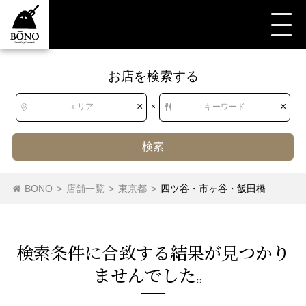
お店を検索する
すべて
すべて
東京都
ラウンジ
四ツ谷・市ヶ谷・飯田橋
ラウンジ
×
×
エリア
×
キーワード
検索
目黒・白金・五反田
ラウンジ
銀座・新橋・有楽町
BONO
>
店舗一覧
>
東京都
>
四ツ谷・市ヶ谷・飯田橋
東急沿線
東京・日本橋
京王・小田急沿線
渋谷・恵比寿・代官山
中野～西荻窪
検索条件に合致する結果が⾒つかり
ませんでした。
新宿・代々木・大久保
吉祥寺・三鷹・武蔵境
池袋～高田馬場・早稲田
西武沿線