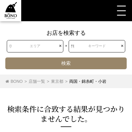
お店を検索する
すべて
すべて
東京都
レストラン（その他）
両国・錦糸町・小岩
×
×
エリア
×
キーワード
検索
目黒・白金・五反田
銀座・新橋・有楽町
BONO
>
店舗一覧
>
東京都
>
両国・錦糸町・小岩
レストラン（その他）
東急沿線
東京・日本橋
京王・小田急沿線
屋形船・クルージング
レストラン（その他）
渋谷・恵比寿・代官山
中野～西荻窪
検索条件に合致する結果が⾒つかり
バイキング
デリカテッセン
シーフード
ませんでした。
新宿・代々木・大久保
吉祥寺・三鷹・武蔵境
オイスターバー
にんにく料理
野菜料理
牛料理
池袋～高田馬場・早稲田
西武沿線