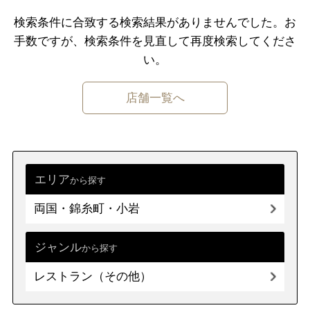
豚料理
馬肉料理
炭火焼き
バーベキュー
原宿・表参道・青山
板橋・東武沿線
検索条件に合致する検索結果がありませんでした。
お
その他肉料理
手数ですが、検索条件を⾒直して再度検索してくださ
六本木・麻布・広尾
大塚・巣鴨・駒込・赤羽
い。
赤坂・永田町・溜池
千住・綾瀬・葛飾
定食・食堂
店舗一覧へ
四ツ谷・市ヶ谷・飯田橋
小金井・国分寺・国立
定食・食堂
学生食堂
社員食堂
秋葉原・神田・水道橋
調布・府中・狛江
上野・浅草・日暮里
町田・稲城・多摩
自然食・薬膳
エリア
から探す
両国・錦糸町・小岩
西東京市周辺
自然食
薬膳
両国・錦糸町・小岩
築地・湾岸・お台場
立川市・八王子市周辺
浜松町・田町・品川
福生・青梅周辺
大井・蒲田
ジャンル
弁当・おにぎり
から探す
伊豆諸島・小笠原
レストラン（その他）
弁当
おにぎり