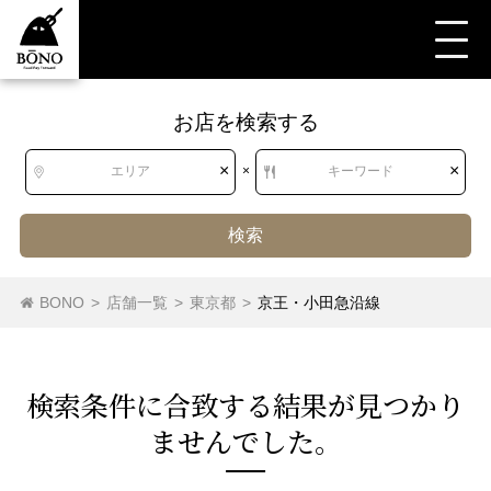
お店を検索する
すべて
すべて
東京都
レストラン（その他）
京王・小田急沿線
レストラン（その他）
×
×
エリア
×
キーワード
バイキング
検索
目黒・白金・五反田
銀座・新橋・有楽町
BONO
>
店舗一覧
>
東京都
>
京王・小田急沿線
馬肉料理
炭火焼き
バーベキュー
その他肉料理
東急沿線
東京・日本橋
京王・小田急沿線
屋形船・クルージング
レストラン（その他）
渋谷・恵比寿・代官山
中野～西荻窪
検索条件に合致する結果が⾒つかり
バイキング
デリカテッセン
シーフード
ませんでした。
新宿・代々木・大久保
吉祥寺・三鷹・武蔵境
オイスターバー
にんにく料理
野菜料理
牛料理
池袋～高田馬場・早稲田
西武沿線