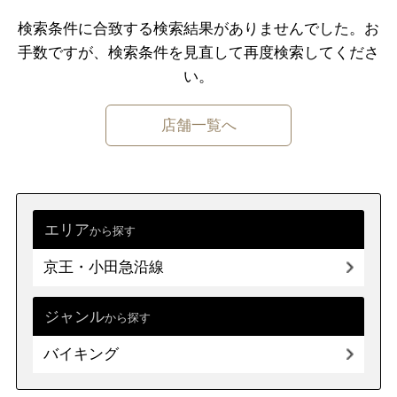
豚料理
原宿・表参道・青山
板橋・東武沿線
検索条件に合致する検索結果がありませんでした。
お
手数ですが、検索条件を⾒直して再度検索してくださ
六本木・麻布・広尾
大塚・巣鴨・駒込・赤羽
い。
赤坂・永田町・溜池
千住・綾瀬・葛飾
店舗一覧へ
四ツ谷・市ヶ谷・飯田橋
小金井・国分寺・国立
秋葉原・神田・水道橋
調布・府中・狛江
上野・浅草・日暮里
町田・稲城・多摩
エリア
から探す
両国・錦糸町・小岩
西東京市周辺
京王・小田急沿線
築地・湾岸・お台場
立川市・八王子市周辺
浜松町・田町・品川
福生・青梅周辺
大井・蒲田
ジャンル
から探す
伊豆諸島・小笠原
バイキング