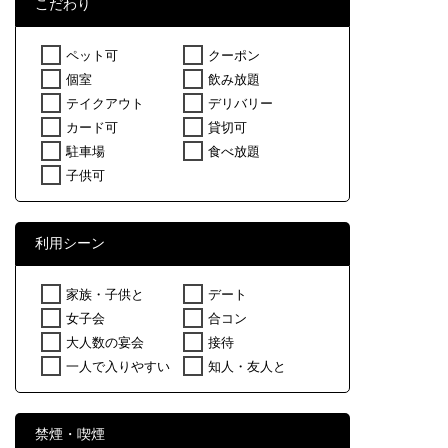
こだわり
ペット可
クーポン
個室
飲み放題
テイクアウト
デリバリー
カード可
貸切可
駐車場
食べ放題
子供可
利用シーン
家族・子供と
デート
女子会
合コン
大人数の宴会
接待
一人で入りやすい
知人・友人と
禁煙・喫煙