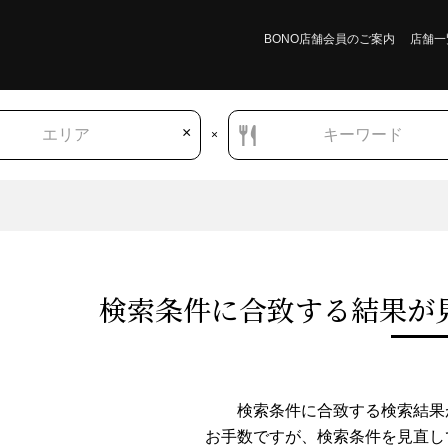
BONO店舗会員のご案内
店舗一
×
エリア
キーワード
×
検索条件に合致する結果が
秋田県
創作料理・無国籍料理
イノベーティブ・フュージョン
検索条件に合致する検索結果
お手数ですが、検索条件を⾒直し