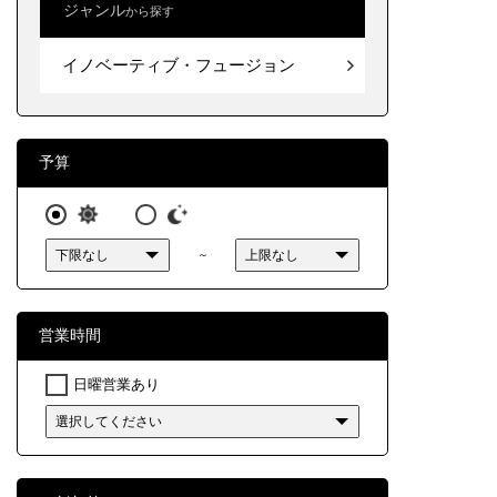
ジャンル
から探す
北海道
創作料
イノベーティブ・フュージョン
東北
関東
中部
予算
近畿
～
中国
四国
営業時間
九州・
日曜営業あり