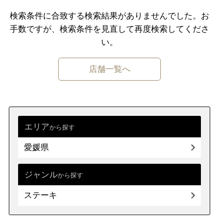
千葉県
東京都
神奈川県
検索条件に合致する検索結果がありませんでした。
お
手数ですが、検索条件を⾒直して再度検索してくださ
中部
新潟県
富山県
石川県
福井県
い。
山梨県
長野県
岐阜県
静岡県
店舗一覧へ
愛知県
近畿
三重県
滋賀県
京都
大阪府
兵庫県
奈良県
和歌山県
エリア
から探す
愛媛県
中国
鳥取県
島根県
岡山県
広島県
山口県
ジャンル
から探す
ステーキ
四国
徳島県
香川県
愛媛県
高知県