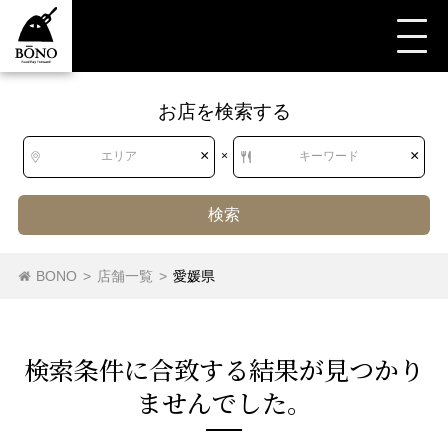
お店を検索する
すべて
すべて
愛媛県
洋食・西洋料理
ステーキ・ハンバーグ
ステーキ
×
×
エリア
×
キーワード
検索
北海道
北海道
ステーキ
ハンバーグ
BONO
>
店舗一覧
>
愛媛県
東北
青森県
岩手県
宮城県
秋田県
検索条件に合致する結果が⾒つかり
山形県
福島県
ませんでした。
関東
茨城県
栃木県
群馬県
埼玉県