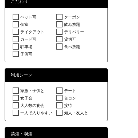
こだわり
ペット可
クーポン
個室
飲み放題
テイクアウト
デリバリー
カード可
貸切可
駐車場
食べ放題
子供可
利用シーン
家族・子供と
デート
女子会
合コン
大人数の宴会
接待
一人で入りやすい
知人・友人と
禁煙・喫煙