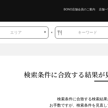
BONO店舗会員のご案内
店舗一
×
エリア
キーワード
×
検索条件に合致する結果が
福島県
和食
お好み焼き・たこ焼き
検索条件に合致する検索結果
お手数ですが、検索条件を⾒直し