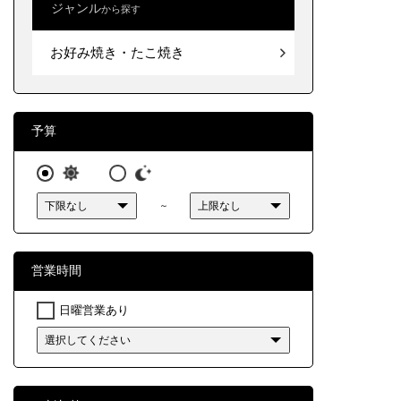
ジャンル
から探す
北海道
明石焼
お好み焼き・たこ焼き
東北
関東
中部
予算
近畿
～
中国
四国
営業時間
九州・
日曜営業あり