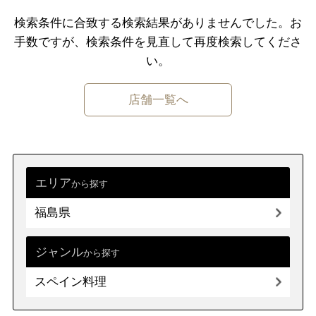
千葉県
東京都
神奈川県
検索条件に合致する検索結果がありませんでした。
お
手数ですが、検索条件を⾒直して再度検索してくださ
中部
新潟県
富山県
石川県
福井県
い。
山梨県
長野県
岐阜県
静岡県
店舗一覧へ
愛知県
近畿
三重県
滋賀県
京都
大阪府
兵庫県
奈良県
和歌山県
エリア
から探す
福島県
中国
鳥取県
島根県
岡山県
広島県
山口県
ジャンル
から探す
スペイン料理
四国
徳島県
香川県
愛媛県
高知県