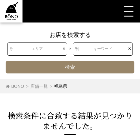
お店を検索する
すべて
すべて
福島県
洋食・西洋料理
スペイン料理
スペイン料理
×
×
エリア
×
キーワード
検索
北海道
北海道
スペイン料理
モダンスパニッシュ
BONO
>
店舗一覧
>
福島県
東北
青森県
岩手県
宮城県
秋田県
検索条件に合致する結果が⾒つかり
山形県
福島県
ませんでした。
関東
茨城県
栃木県
群馬県
埼玉県