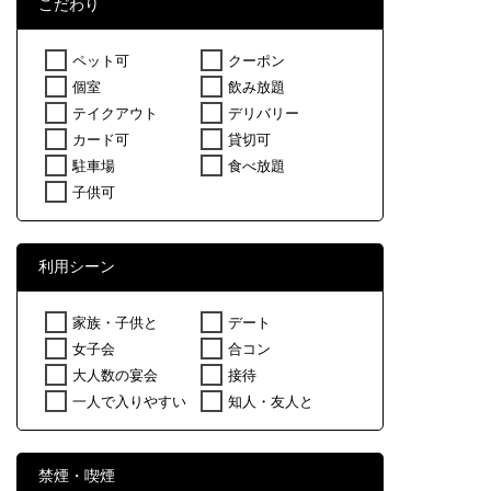
こだわり
ペット可
クーポン
個室
飲み放題
テイクアウト
デリバリー
カード可
貸切可
駐車場
食べ放題
子供可
利用シーン
家族・子供と
デート
女子会
合コン
大人数の宴会
接待
一人で入りやすい
知人・友人と
禁煙・喫煙