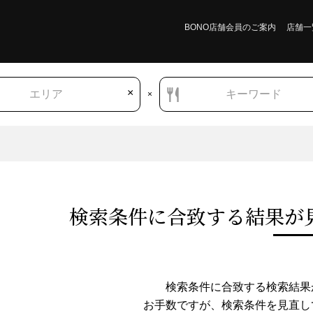
BONO店舗会員のご案内
店舗一
×
エリア
キーワード
×
検索条件に合致する結果が
福島県
旅館・オーベルジュ（その他）
旅館・オーベルジュ（その他）
検索条件に合致する検索結果
お手数ですが、検索条件を⾒直し