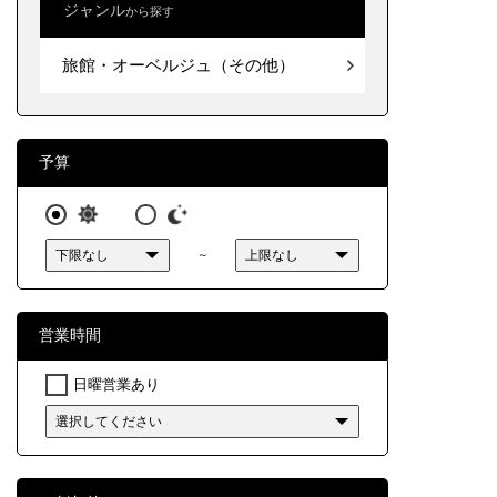
ジャンル
から探す
北海道
旅館・
旅館・オーベルジュ（その他）
東北
関東
中部
予算
近畿
～
中国
四国
営業時間
九州・
日曜営業あり