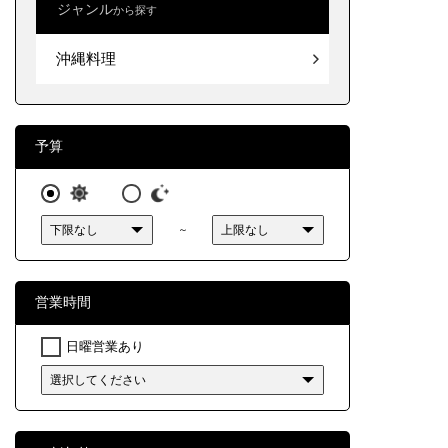
ジャンル
から探す
北海道
沖縄料
沖縄料理
東北
関東
中部
予算
近畿
～
中国
四国
営業時間
九州・
日曜営業あり